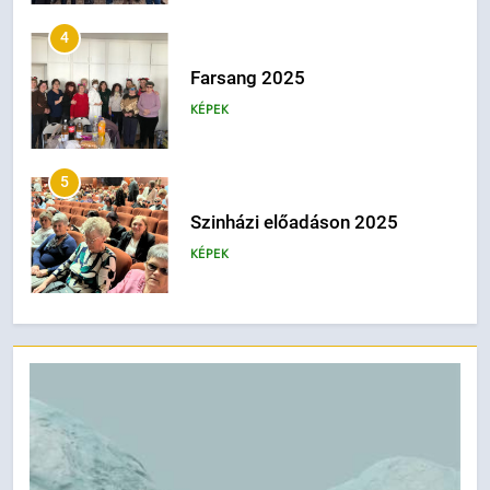
4
Farsang 2025
KÉPEK
5
Szinházi előadáson 2025
KÉPEK
6
2024 – Fehérbot napi kirándulás
KÉPEK
7