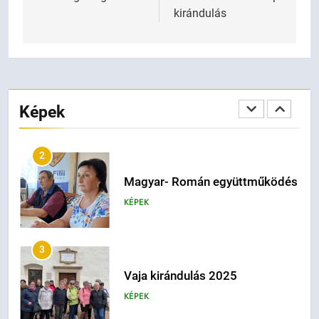
kirándulás
KÉPEK
1
Budapest Gülbaba Rózsakert
Képek
KÉPEK
2
Magyar- Román együttműködés
KÉPEK
3
Vaja kirándulás 2025
KÉPEK