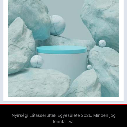
Szemléletformálás
KÉPEK
8
Margitsziget 2024
KÉPEK
9
Közgyűlés 2024
KÉPEK
10
Nyírségi Látássérültek Egyesülete 2026. Minden jog
Tokaji múzeum látogatás
fenntartva!
KÉPEK