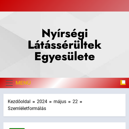
Ugrás
a
tartalomra
Nyírségi
Látássérültek
Egyesülete
Nyírségi Látássérültek Egyesülete weboldala
MENÜ
Kezdőoldal
2024
május
22
Szemléletformálás